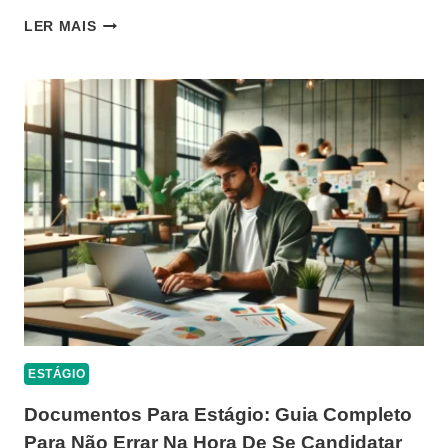
OBRIGAÇÕES
LER MAIS
DO
ESTÁGIO:
DIREITOS
E
DEVERES
QUE
MOLDAM
A
EXPERIÊNCIA
PROFISSIONAL
ESTÁGIO
Documentos Para Estágio: Guia Completo
Para Não Errar Na Hora De Se Candidatar