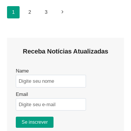
DO
ESTÁGIO:
Navegação
Página
1
2
3
DIREITOS,
REGRAS
Da
Seguinte
E
FLEXIBILIDADE
Página
Receba Notícias Atualizadas
Name
Email