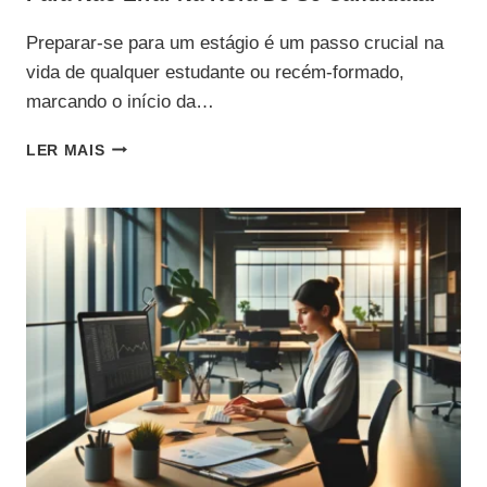
Preparar-se para um estágio é um passo crucial na
vida de qualquer estudante ou recém-formado,
marcando o início da…
DOCUMENTOS
LER MAIS
PARA
ESTÁGIO:
GUIA
COMPLETO
PARA
NÃO
ERRAR
NA
HORA
DE
SE
CANDIDATAR