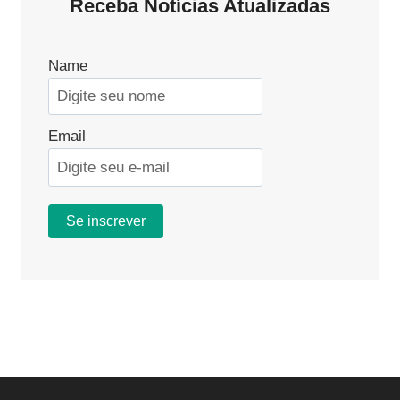
Receba Notícias Atualizadas
NOTURNO:
DIREITOS
E
RESPONSABILIDADES
Name
Email