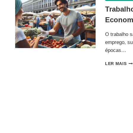
Trabalh
Econom
O trabalho s
emprego, su
épocas…
TR
LER MAIS
SA
BE
E
DE
NA
EC