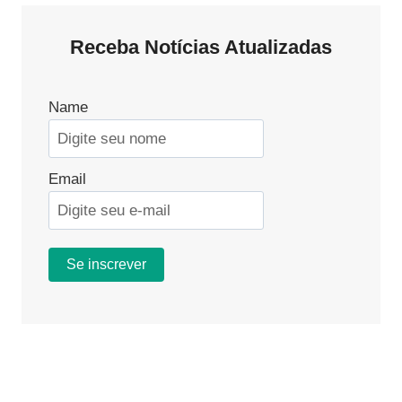
SER
DEMITIDA
Receba Notícias Atualizadas
POR
JUSTA
CAUSA
DEVIDO
Name
A
FALTAS?
ENTENDA
SEUS
Email
DIREITOS