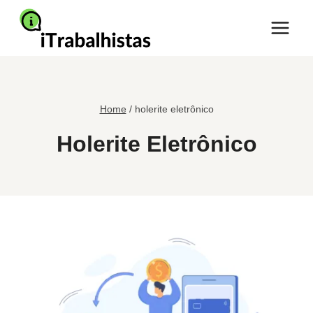
Pular
para
o
Conteúdo
Home
/
holerite eletrônico
Holerite Eletrônico