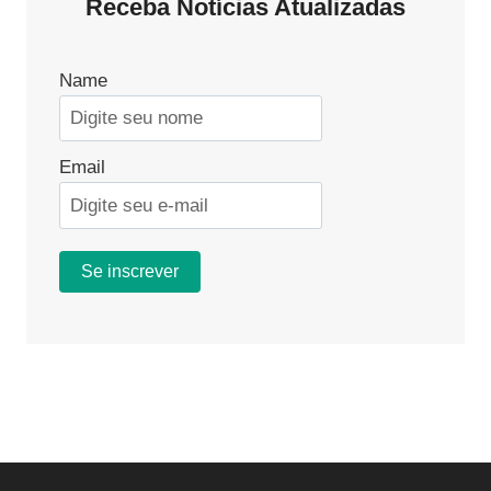
Receba Notícias Atualizadas
PROFISSIONAL
DETALHADO
Name
Email