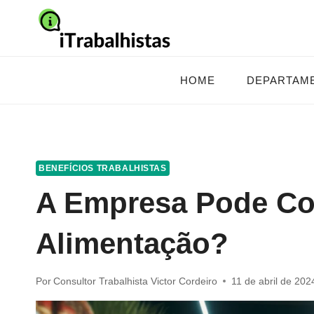
Pular
para
o
Conteúdo
HOME
DEPARTAM
BENEFÍCIOS TRABALHISTAS
A Empresa Pode Cor
Alimentação?
Por
Consultor Trabalhista Victor Cordeiro
11 de abril de 202