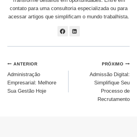
Transforme desafios em oportunidades. Entre em
contato para uma consultoria especializada ou para
acessar artigos que simplificam o mundo trabalhista.
Navegação
ANTERIOR
PRÓXIMO
Administração
Admissão Digital:
De
Empresarial: Melhore
Simplifique Seu
Post
Sua Gestão Hoje
Processo de
Recrutamento