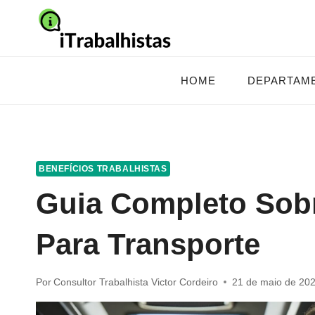
Pular
para
o
Conteúdo
HOME
DEPARTAM
BENEFÍCIOS TRABALHISTAS
Guia Completo Sob
Para Transporte
Por
Consultor Trabalhista Victor Cordeiro
21 de maio de 20