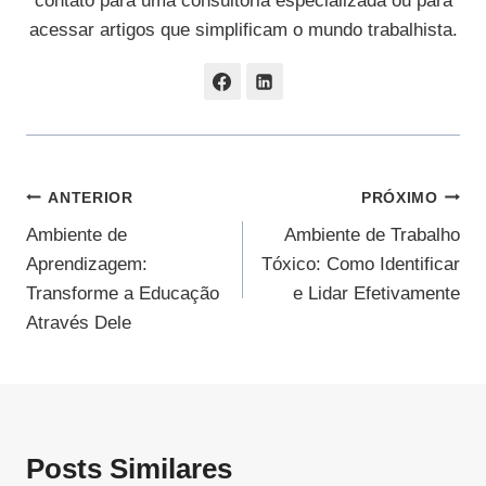
contato para uma consultoria especializada ou para
acessar artigos que simplificam o mundo trabalhista.
Navegação
ANTERIOR
PRÓXIMO
Ambiente de
Ambiente de Trabalho
De
Aprendizagem:
Tóxico: Como Identificar
Post
Transforme a Educação
e Lidar Efetivamente
Através Dele
Posts Similares