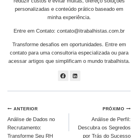
reduzir custos e evitar multas, ofereço soluções
personalizadas e conteúdo prático baseado em
minha experiência.
Entre em Contato:
contato@itrabalhistas.com.br
Transforme desafios em oportunidades. Entre em
contato para uma consultoria especializada ou para
acessar artigos que simplificam o mundo trabalhista.
Navegação
ANTERIOR
PRÓXIMO
Análise de Dados no
Análise de Perfil:
De
Recrutamento:
Descubra os Segredos
Post
Transforme Seu RH
por Trás do Sucesso