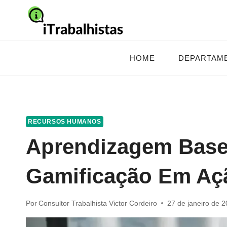
Pular
para
o
Conteúdo
HOME
DEPARTAM
RECURSOS HUMANOS
Aprendizagem Bas
Gamificação Em Aç
Por
Consultor Trabalhista Victor Cordeiro
27 de janeiro de 