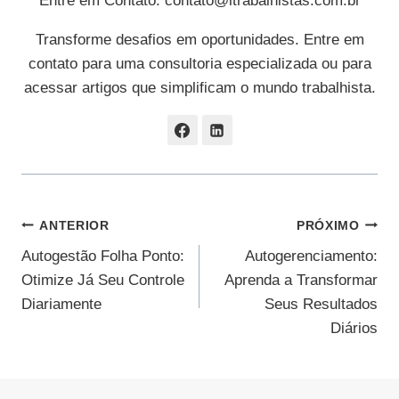
Entre em Contato:
contato@itrabalhistas.com.br
Transforme desafios em oportunidades. Entre em
contato para uma consultoria especializada ou para
acessar artigos que simplificam o mundo trabalhista.
Navegação
ANTERIOR
PRÓXIMO
Autogestão Folha Ponto:
Autogerenciamento:
De
Otimize Já Seu Controle
Aprenda a Transformar
Post
Diariamente
Seus Resultados
Diários