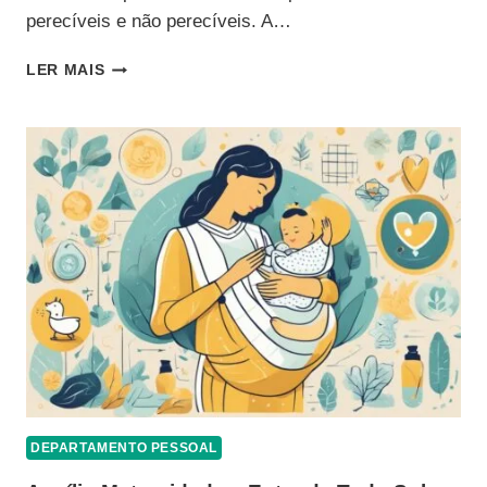
perecíveis e não perecíveis. A…
VALE
LER MAIS
ALIMENTAÇÃO:
ENTENDA
O
QUE
A
LEI
DIZ
SOBRE
ESSE
BENEFÍCIO
DEPARTAMENTO PESSOAL