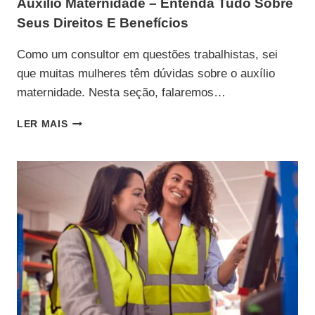
Auxílio Maternidade – Entenda Tudo Sobre
Seus Direitos E Benefícios
Como um consultor em questões trabalhistas, sei
que muitas mulheres têm dúvidas sobre o auxílio
maternidade. Nesta seção, falaremos…
AUXÍLIO
LER MAIS
MATERNIDADE
–
ENTENDA
TUDO
SOBRE
SEUS
DIREITOS
E
BENEFÍCIOS