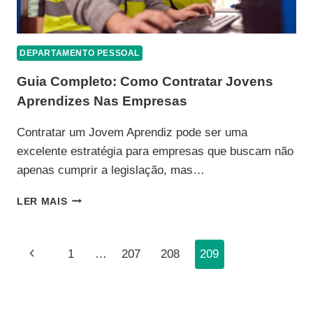
DEPARTAMENTO PESSOAL
Guia Completo: Como Contratar Jovens
Aprendizes Nas Empresas
Contratar um Jovem Aprendiz pode ser uma
excelente estratégia para empresas que buscam não
apenas cumprir a legislação, mas…
GUIA
LER MAIS
COMPLETO:
COMO
CONTRATAR
Navegação
Página
1
…
207
208
209
JOVENS
APRENDIZES
Da
Anterior
NAS
EMPRESAS
Página