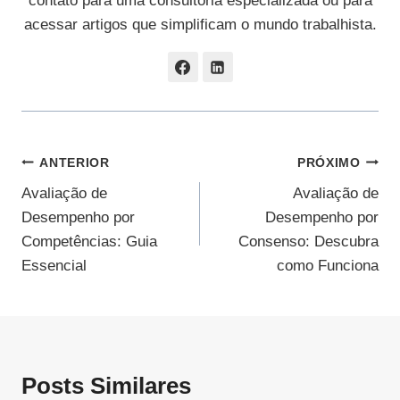
contato para uma consultoria especializada ou para
acessar artigos que simplificam o mundo trabalhista.
Navegação
ANTERIOR
PRÓXIMO
Avaliação de
Avaliação de
De
Desempenho por
Desempenho por
Post
Competências: Guia
Consenso: Descubra
Essencial
como Funciona
Posts Similares