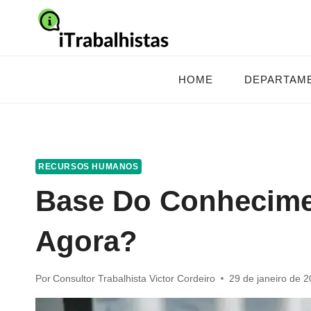
Pular
para
o
Conteúdo
HOME
DEPARTAM
RECURSOS HUMANOS
Base Do Conhecimen
Agora?
Por
Consultor Trabalhista Victor Cordeiro
29 de janeiro de 