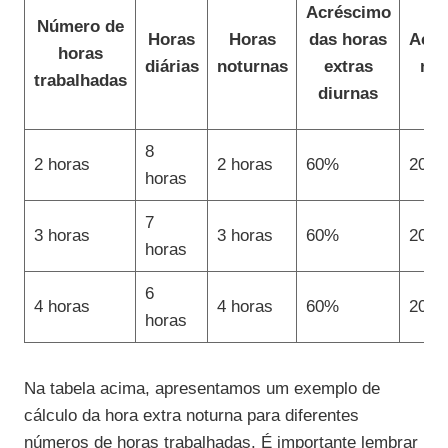
Acréscimo
Número de
Horas
Horas
das horas
Acré
horas
diárias
noturnas
extras
not
trabalhadas
diurnas
8
2 horas
2 horas
60%
20%
horas
7
3 horas
3 horas
60%
20%
horas
6
4 horas
4 horas
60%
20%
horas
Na tabela acima, apresentamos um exemplo de
cálculo da hora extra noturna para diferentes
números de horas trabalhadas. É importante lembrar