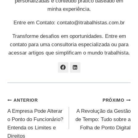
personalizadas e conteúdo prático baseado em
minha experiência.
Entre em Contato:
contato@itrabalhistas.com.br
Transforme desafios em oportunidades. Entre em
contato para uma consultoria especializada ou para
acessar artigos que simplificam o mundo trabalhista.
Navegação
ANTERIOR
PRÓXIMO
A Empresa Pode Alterar
A Revolução da Gestão
De
o Ponto do Funcionário?
de Tempo: Tudo sobre a
Post
Entenda os Limites e
Folha de Ponto Digital
Direitos