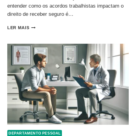
entender como os acordos trabalhistas impactam o
direito de receber seguro é…
ACORDO
LER MAIS
TRABALHISTA
E
O
DIREITO
DE
RECEBER
SEGURO
DEPARTAMENTO PESSOAL