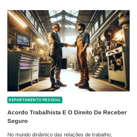
QUE
VOCÊ
PRECISA
SABER
SOBRE
A
CLASSIFICAÇÃO
BRASILEIRA
DE
OCUPAÇÕES
(CBO)
DEPARTAMENTO PESSOAL
Acordo Trabalhista E O Direito De Receber
Seguro
No mundo dinâmico das relações de trabalho,