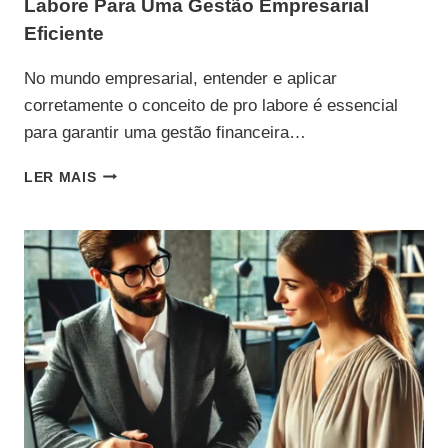
Labore Para Uma Gestão Empresarial
Eficiente
No mundo empresarial, entender e aplicar
corretamente o conceito de pro labore é essencial
para garantir uma gestão financeira…
TUDO
LER MAIS
O
QUE
VOCÊ
PRECISA
SABER
SOBRE
PRO
LABORE
PARA
UMA
GESTÃO
EMPRESARIAL
EFICIENTE