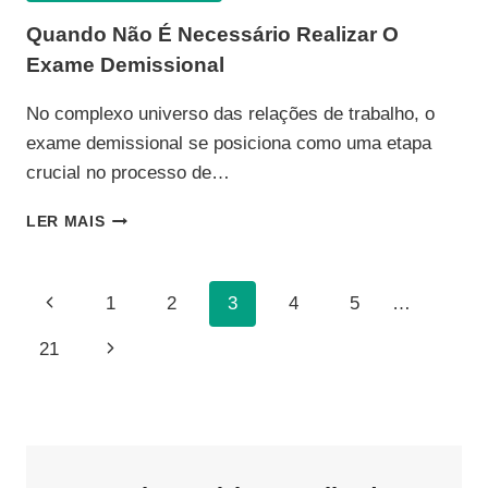
Quando Não É Necessário Realizar O
Exame Demissional
No complexo universo das relações de trabalho, o
exame demissional se posiciona como uma etapa
crucial no processo de…
QUANDO
LER MAIS
NÃO
É
NECESSÁRIO
Navegação
Página
1
2
3
4
5
…
REALIZAR
O
Da
Anterior
Página
21
EXAME
DEMISSIONAL
Página
Seguinte