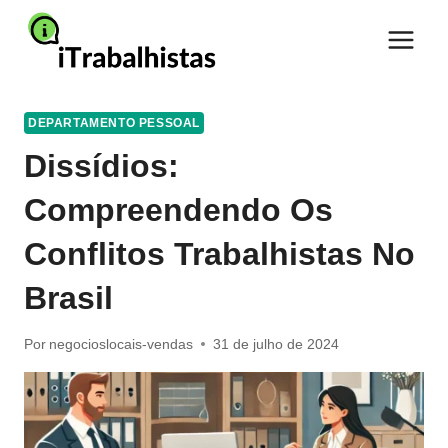
Pular
para
o
Conteúdo
DEPARTAMENTO PESSOAL
Dissídios:
Compreendendo Os
Conflitos Trabalhistas No
Brasil
Por
negocioslocais-vendas
31 de julho de 2024