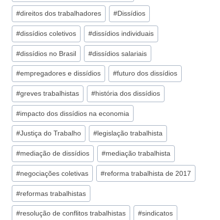
#
direitos dos trabalhadores
#
Dissídios
#
dissídios coletivos
#
dissídios individuais
#
dissídios no Brasil
#
dissídios salariais
#
empregadores e dissídios
#
futuro dos dissídios
#
greves trabalhistas
#
história dos dissídios
#
impacto dos dissídios na economia
#
Justiça do Trabalho
#
legislação trabalhista
#
mediação de dissídios
#
mediação trabalhista
#
negociações coletivas
#
reforma trabalhista de 2017
#
reformas trabalhistas
#
resolução de conflitos trabalhistas
#
sindicatos