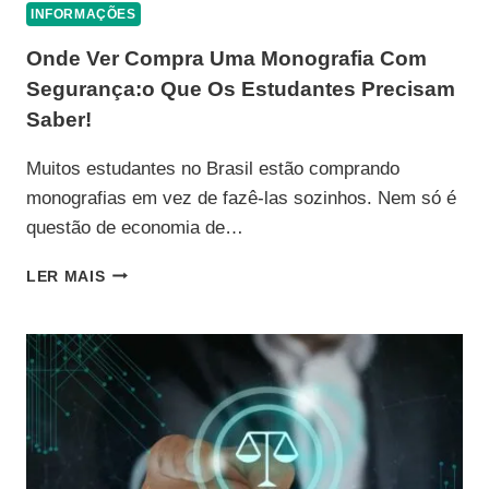
INFORMAÇÕES
Onde Ver Compra Uma Monografia Com
Segurança:o Que Os Estudantes Precisam
Saber!
Muitos estudantes no Brasil estão comprando
monografias em vez de fazê-las sozinhos. Nem só é
questão de economia de…
ONDE
LER MAIS
VER
COMPRA
UMA
MONOGRAFIA
COM
SEGURANÇA:O
QUE
OS
ESTUDANTES