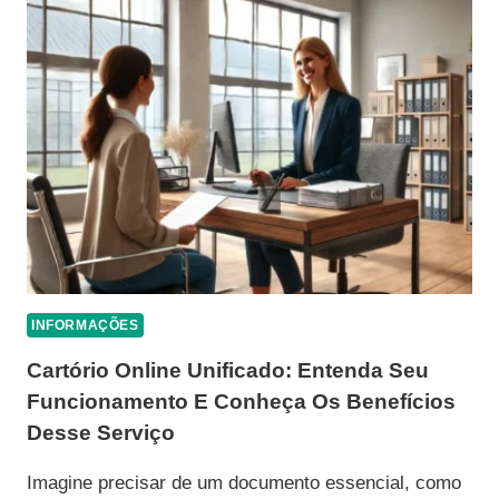
JURÍDICO
IMPULSIONA
AUTORIDADE,
REPUTAÇÃO
E
CAPTAÇÃO
DE
CLIENTES
PARA
ESCRITÓRIOS
DE
ADVOCACIA
INFORMAÇÕES
Cartório Online Unificado: Entenda Seu
Funcionamento E Conheça Os Benefícios
Desse Serviço
Imagine precisar de um documento essencial, como