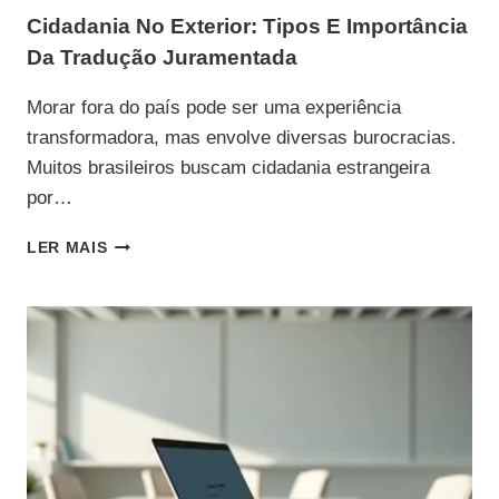
Cidadania No Exterior: Tipos E Importância
Da Tradução Juramentada
Morar fora do país pode ser uma experiência
transformadora, mas envolve diversas burocracias.
Muitos brasileiros buscam cidadania estrangeira
por…
CIDADANIA
LER MAIS
NO
EXTERIOR:
TIPOS
E
IMPORTÂNCIA
DA
TRADUÇÃO
JURAMENTADA