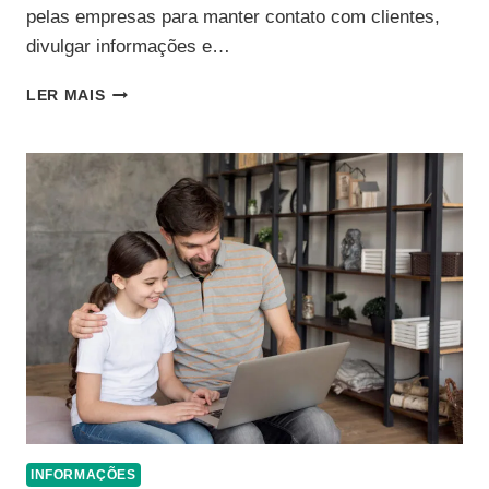
pelas empresas para manter contato com clientes,
divulgar informações e…
MELHORES
LER MAIS
PLATAFORMAS
DE
E-
MAIL
MARKETING
PARA
EMPRESAS
INFORMAÇÕES