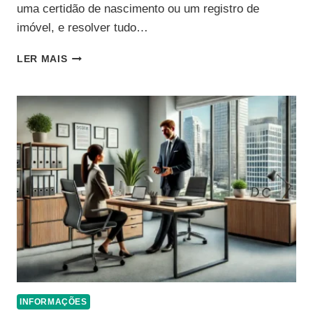
uma certidão de nascimento ou um registro de
imóvel, e resolver tudo…
CARTÓRIO
LER MAIS
ONLINE
UNIFICADO:
ENTENDA
SEU
FUNCIONAMENTO
E
CONHEÇA
OS
BENEFÍCIOS
DESSE
SERVIÇO
INFORMAÇÕES