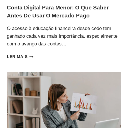
Conta Digital Para Menor: O Que Saber
Antes De Usar O Mercado Pago
O acesso à educação financeira desde cedo tem
ganhado cada vez mais importância, especialmente
com o avanço das contas…
CONTA
LER MAIS
DIGITAL
PARA
MENOR:
O
QUE
SABER
ANTES
DE
USAR
O
MERCADO
PAGO