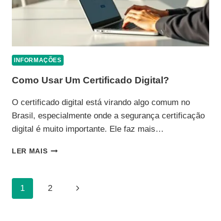
INFORMAÇÕES
Como Usar Um Certificado Digital?
O certificado digital está virando algo comum no
Brasil, especialmente onde a segurança certificação
digital é muito importante. Ele faz mais…
COMO
LER MAIS
USAR
UM
CERTIFICADO
Navegação
Página
1
2
DIGITAL?
Da
Seguinte