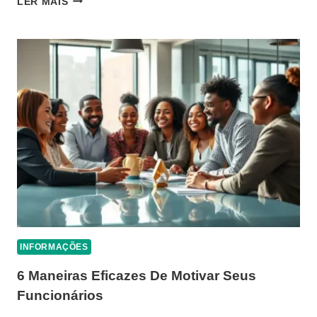
LER MAIS
SE
TORNAR
UM
PARCEIRO
DE
SOLUÇÕES
FINANCEIRAS:
DESCUBRA
O
PAPEL
DE
UM
REPRESENTANTE
MERCADO
PAGO
INFORMAÇÕES
6 Maneiras Eficazes De Motivar Seus
Funcionários