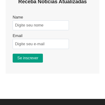
Receba Notícias Atualizadas
EMPRESAS:
SAIBA
TUDO
Name
Email