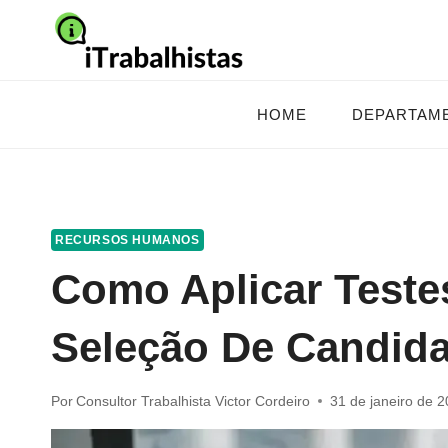
Pular
para
o
Conteúdo
HOME
DEPARTAM
RECURSOS HUMANOS
Como Aplicar Teste
Seleção De Candid
Por
Consultor Trabalhista Victor Cordeiro
31 de janeiro de 