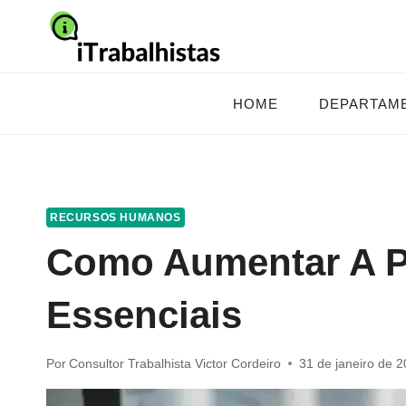
Pular
para
o
Conteúdo
HOME
DEPARTAM
RECURSOS HUMANOS
Como Aumentar A Pr
Essenciais
Por
Consultor Trabalhista Victor Cordeiro
31 de janeiro de 