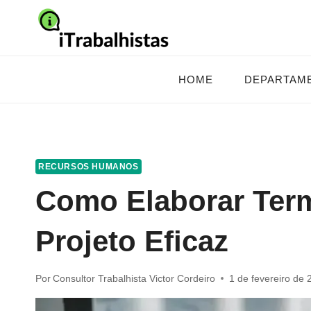
Pular
para
o
Conteúdo
HOME
DEPARTAM
RECURSOS HUMANOS
Como Elaborar Ter
Projeto Eficaz
Por
Consultor Trabalhista Victor Cordeiro
1 de fevereiro de