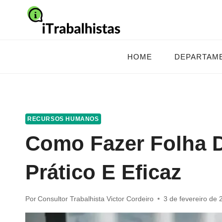
Pular
para
o
Conteúdo
HOME
DEPARTAM
RECURSOS HUMANOS
Como Fazer Folha 
Prático E Eficaz
Por
Consultor Trabalhista Victor Cordeiro
3 de fevereiro de