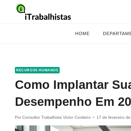
Pular
para
o
Conteúdo
HOME
DEPARTAM
RECURSOS HUMANOS
Como Implantar Sua
Desempenho Em 20
Por
Consultor Trabalhista Victor Cordeiro
17 de fevereiro d