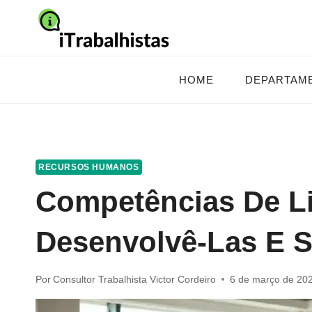
Pular
para
o
Conteúdo
HOME
DEPARTAM
RECURSOS HUMANOS
Competências De L
Desenvolvê-Las E S
Por
Consultor Trabalhista Victor Cordeiro
6 de março de 20