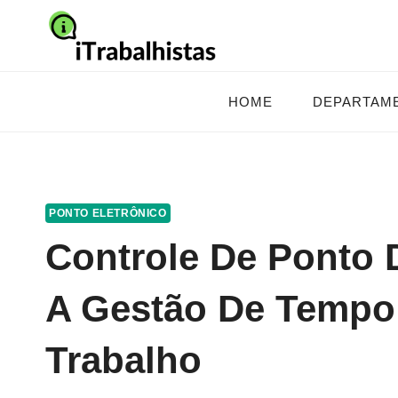
Pular
para
o
Conteúdo
HOME
DEPARTAM
PONTO ELETRÔNICO
Controle De Ponto 
A Gestão De Tempo
Trabalho