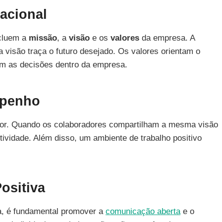
acional
ncluem a
missão
, a
visão
e os
valores
da empresa. A
 visão traça o futuro desejado. Os valores orientam o
am as decisões dentro da empresa.
mpenho
hor. Quando os colaboradores compartilham a mesma visão
ividade. Além disso, um ambiente de trabalho positivo
ositiva
va, é fundamental promover a
comunicação aberta
e o