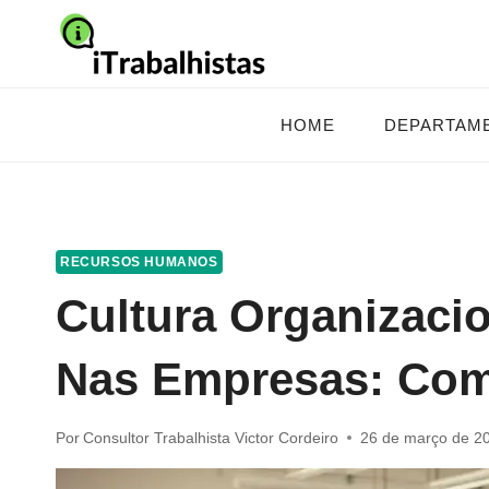
Pular
para
o
Conteúdo
HOME
DEPARTAM
RECURSOS HUMANOS
Cultura Organizacio
Nas Empresas: Com
Por
Consultor Trabalhista Victor Cordeiro
26 de março de 2