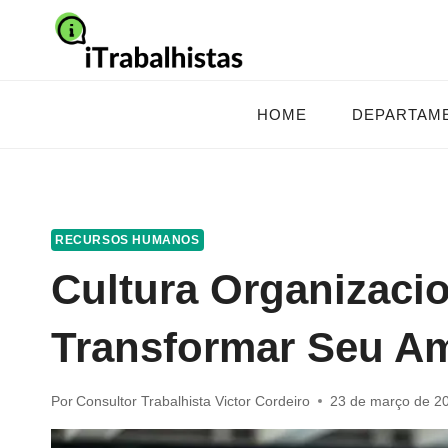
Pular
para
o
Conteúdo
HOME
DEPARTAM
RECURSOS HUMANOS
Cultura Organizac
Transformar Seu Am
Por
Consultor Trabalhista Victor Cordeiro
23 de março de 2