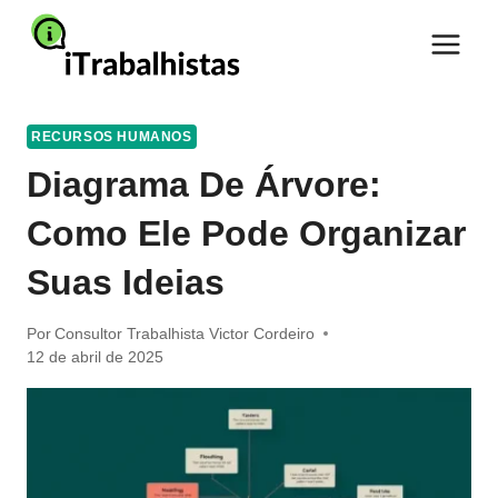
Pular
para
o
Conteúdo
RECURSOS HUMANOS
Diagrama De Árvore:
Como Ele Pode Organizar
Suas Ideias
Por
Consultor Trabalhista Victor Cordeiro
12 de abril de 2025