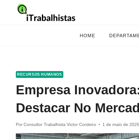
Pular
para
o
Conteúdo
HOME
DEPARTAM
RECURSOS HUMANOS
Empresa Inovadora:
Destacar No Merca
Por
Consultor Trabalhista Victor Cordeiro
1 de maio de 202