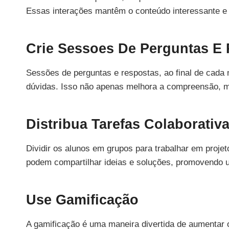
Essas interações mantêm o conteúdo interessante e 
Crie Sessoes De Perguntas E
Sessões de perguntas e respostas, ao final de cada
dúvidas. Isso não apenas melhora a compreensão, m
Distribua Tarefas Colaborativ
Dividir os alunos em grupos para trabalhar em projet
podem compartilhar ideias e soluções, promovendo um
Use Gamificação
A gamificação é uma maneira divertida de aumentar 