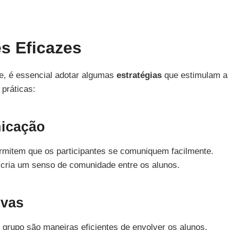
es Eficazes
ne, é essencial adotar algumas
estratégias
que estimulam a
 práticas:
nicação
rmitem que os participantes se comuniquem facilmente.
 cria um senso de comunidade entre os alunos.
ivas
grupo são maneiras eficientes de envolver os alunos.