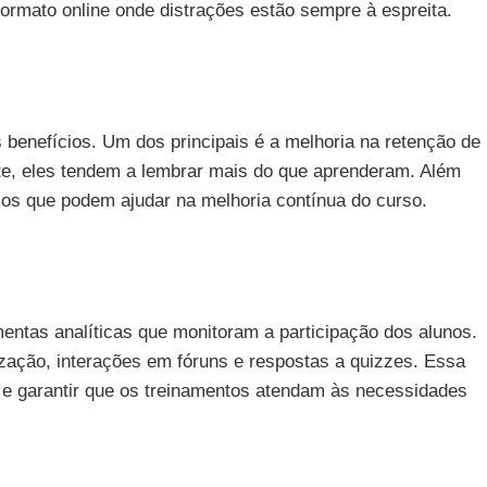
ormato online onde distrações estão sempre à espreita.
 benefícios. Um dos principais é a melhoria na retenção de
te, eles tendem a lembrar mais do que aprenderam. Além
os que podem ajudar na melhoria contínua do curso.
mentas analíticas que monitoram a participação dos alunos.
ização, interações em fóruns e respostas a quizzes. Essa
s e garantir que os treinamentos atendam às necessidades