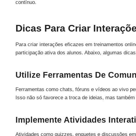
contínuo.
Dicas Para Criar Interaçõ
Para criar interações eficazes em treinamentos onli
participação ativa dos alunos. Abaixo, algumas dicas
Utilize Ferramentas De Comu
Ferramentas como chats, fóruns e vídeos ao vivo pe
Isso não só favorece a troca de ideias, mas também
Implemente Atividades Interat
Atividades como quizzes, enquetes e discussões em 