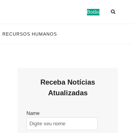
Botão
RECURSOS HUMANOS
Receba Notícias
Atualizadas
Name