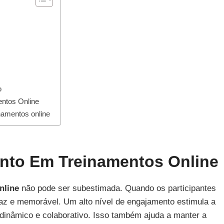
o
ntos Online
namentos online
nto Em Treinamentos Online
nline
não pode ser subestimada. Quando os participantes
caz e memorável. Um alto nível de engajamento estimula a
 dinâmico e colaborativo. Isso também ajuda a manter a