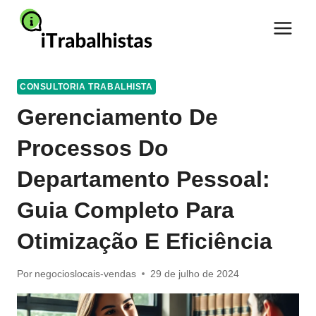
Pular
para
o
Conteúdo
CONSULTORIA TRABALHISTA
Gerenciamento De
Processos Do
Departamento Pessoal:
Guia Completo Para
Otimização E Eficiência
Por
negocioslocais-vendas
29 de julho de 2024