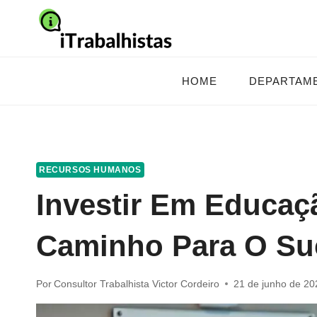
Pular
para
o
Conteúdo
HOME
DEPARTAM
RECURSOS HUMANOS
Investir Em Educaç
Caminho Para O Su
Por
Consultor Trabalhista Victor Cordeiro
21 de junho de 20