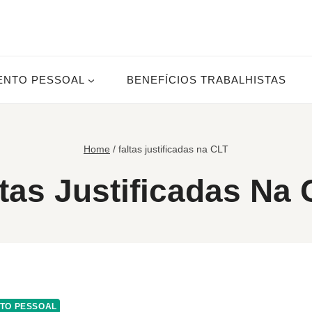
ENTO PESSOAL
BENEFÍCIOS TRABALHISTAS
Home
/
faltas justificadas na CLT
tas Justificadas Na
TO PESSOAL