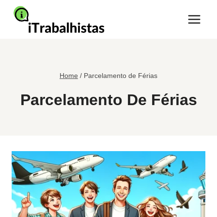
Pular
para
o
Conteúdo
Home
/
Parcelamento de Férias
Parcelamento De Férias