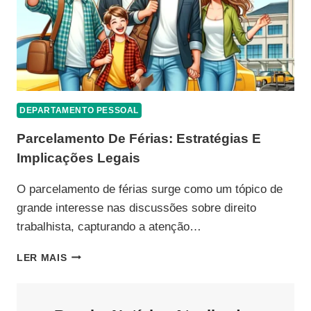
DEPARTAMENTO PESSOAL
Parcelamento De Férias: Estratégias E
Implicações Legais
O parcelamento de férias surge como um tópico de
grande interesse nas discussões sobre direito
trabalhista, capturando a atenção…
PARCELAMENTO
LER MAIS
DE
FÉRIAS:
ESTRATÉGIAS