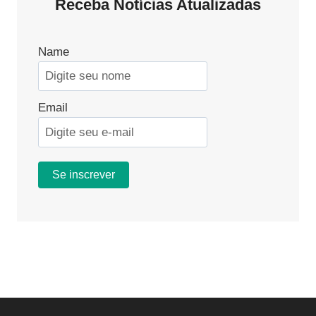
Receba Notícias Atualizadas
E
IMPLICAÇÕES
LEGAIS
Name
Email