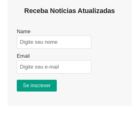
ENTENDENDO
Receba Notícias Atualizadas
AS
DIFERENÇAS
CRUCIAIS
NO
Name
AMBIENTE
DE
TRABALHO
Email