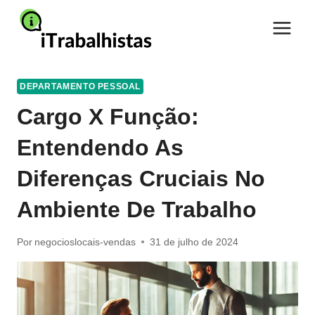
Pular
para
o
Conteúdo
DEPARTAMENTO PESSOAL
Cargo X Função:
Entendendo As
Diferenças Cruciais No
Ambiente De Trabalho
Por
negocioslocais-vendas
31 de julho de 2024