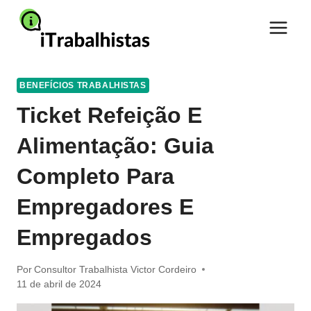
Pular
para
o
Conteúdo
BENEFÍCIOS TRABALHISTAS
Ticket Refeição E
Alimentação: Guia
Completo Para
Empregadores E
Empregados
Por
Consultor Trabalhista Victor Cordeiro
11 de abril de 2024