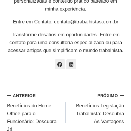
personalizadas e conteúdo prático baseado em
minha experiência.
Entre em Contato:
contato@itrabalhistas.com.br
Transforme desafios em oportunidades. Entre em
contato para uma consultoria especializada ou para
acessar artigos que simplificam o mundo trabalhista.
Navegação
ANTERIOR
PRÓXIMO
Benefícios do Home
Benefícios Legislação
De
Office para o
Trabalhista: Descubra
Post
Funcionário: Descubra
As Vantagens
Já