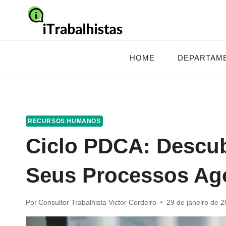
Pular
para
o
Conteúdo
HOME
DEPARTAM
RECURSOS HUMANOS
Ciclo PDCA: Descu
Seus Processos Ag
Por
Consultor Trabalhista Victor Cordeiro
29 de janeiro de 