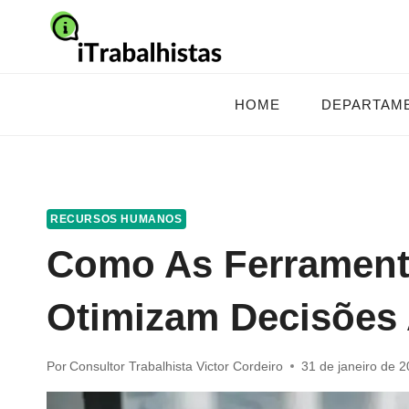
Pular
para
o
Conteúdo
HOME
DEPARTAM
RECURSOS HUMANOS
Como As Ferramenta
Otimizam Decisões
Por
Consultor Trabalhista Victor Cordeiro
31 de janeiro de 