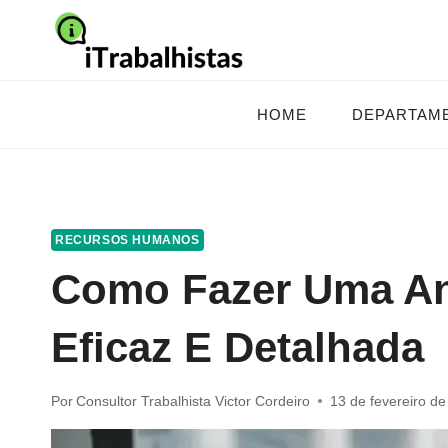
Pular
para
o
Conteúdo
HOME
DEPARTAM
RECURSOS HUMANOS
Como Fazer Uma An
Eficaz E Detalhada
Por
Consultor Trabalhista Victor Cordeiro
13 de fevereiro d