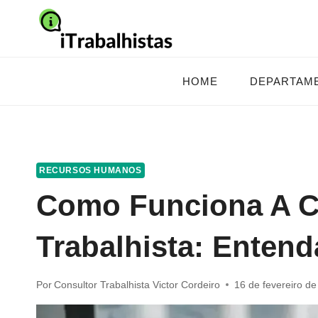
Pular
para
o
Conteúdo
HOME
DEPARTAM
RECURSOS HUMANOS
Como Funciona A C
Trabalhista: Entend
Por
Consultor Trabalhista Victor Cordeiro
16 de fevereiro d