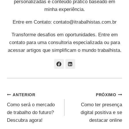
personalizadas e conteúdo prático baseado em
minha experiência.
Entre em Contato:
contato@itrabalhistas.com.br
Transforme desafios em oportunidades. Entre em
contato para uma consultoria especializada ou para
acessar artigos que simplificam o mundo trabalhista.
Navegação
ANTERIOR
PRÓXIMO
Como será o mercado
Como ter presença
De
de trabalho do futuro?
digital positiva e se
Post
Descubra agora!
destacar online