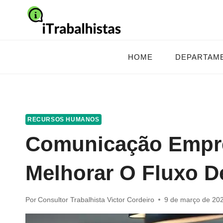
Pular
para
o
Conteúdo
HOME
DEPARTAM
RECURSOS HUMANOS
Comunicação Empre
Melhorar O Fluxo D
Por
Consultor Trabalhista Victor Cordeiro
9 de março de 20