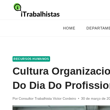
Pular
para
o
Conteúdo
HOME
DEPARTAM
RECURSOS HUMANOS
Cultura Organizacio
Do Dia Do Profissi
Por
Consultor Trabalhista Victor Cordeiro
30 de março de 2