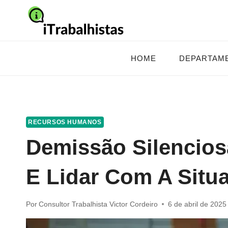
Pular
para
o
Conteúdo
HOME
DEPARTAM
RECURSOS HUMANOS
Demissão Silencios
E Lidar Com A Situ
Por
Consultor Trabalhista Victor Cordeiro
6 de abril de 2025