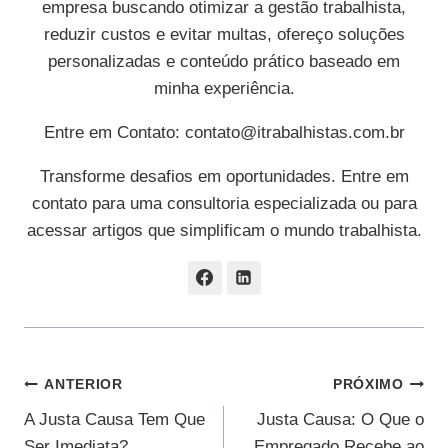
empresa buscando otimizar a gestão trabalhista,
reduzir custos e evitar multas, ofereço soluções
personalizadas e conteúdo prático baseado em
minha experiência.
Entre em Contato:
contato@itrabalhistas.com.br
Transforme desafios em oportunidades. Entre em
contato para uma consultoria especializada ou para
acessar artigos que simplificam o mundo trabalhista.
Navegação
ANTERIOR
PRÓXIMO
A Justa Causa Tem Que
Justa Causa: O Que o
De
Ser Imediata?
Empregado Recebe ao